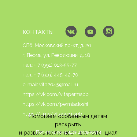
КОНТАКТЫ
СПб, Московский пр-кт, д. 20
г. Пермь, ул. Революции, д. 18
тел.:
+ 7 (991) 013-5
5-77
тел.:
+ 7 (919) 445-42-70
e-mail: vita2045@mail.ru
https://vk.com/vitapermspb
https://vk.com/permladoshi
https://t.me/vitapermspb
Помогаем особенным детям
раскрыть
и развить их личностный потенциал
Политика конфиденциальности