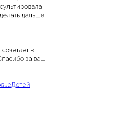
нсультировала
делать дальше.
 сочетает в
Спасибо за ваш
овьеДетей