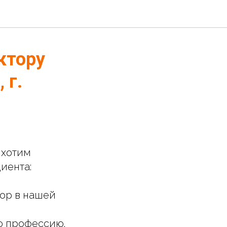
ктору
 г.
 хотим
иента:
тор в нашей
ю профессию.