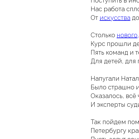
Поступить в ин
Нас работа спл
От
искусства
д
Столько
нового
Курс прошли де
Пять команд и 
Для детей, для 
Напугали Ната
Было страшно и
Оказалось, всё 
И эксперты суд
Так пойдем пом
Петербургу кр