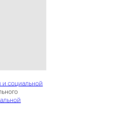
и и социальной
льного
иальной