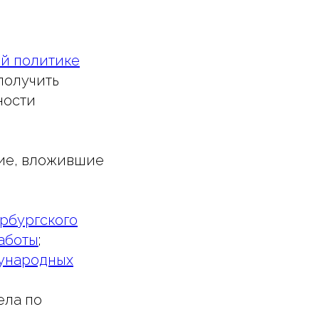
ой политике
получить
ности
ние, вложившие
рбургского
аботы
;
ународных
ела по