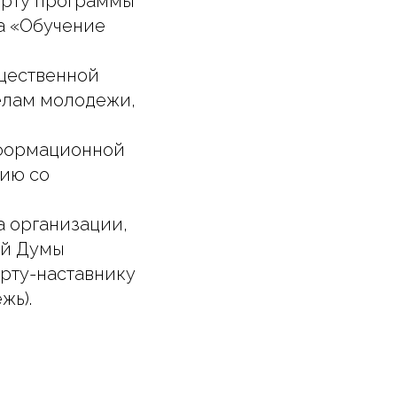
ерту программы
а «Обучение
щественной
делам молодежи,
нформационной
вию со
 организации,
ой Думы
рту-наставнику
жь).