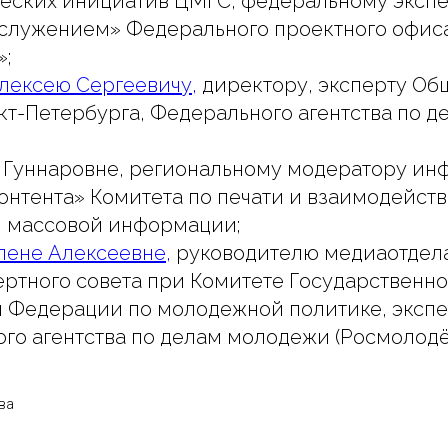
еских инициатив ЦМГС, федеральному эксп
служением» Федерального проектного офис
»;
лексею Сергеевичу,
директору, эксперту Об
кт-Петербурга, Федерального агентства по 
 Гуннаровне, региональному модератору и
онтента» Комитета по печати и взаимодейст
 массовой информации;
лене Алексеевне,
руководителю медиаотдела
ертного совета при Комитете Государственн
 Федерации по молодежной политике, экспе
го агентства по делам молодежи (Росмолодё
ва