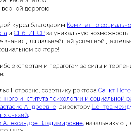
циальной элитою,
и верной дорогою!
дой курса благодарим
Комитет по социальн
рга
и
СПбГИПСР
за уникальную возможность 
е знания для дальнейшей успешной деятель
социальном секторе!
ибо экспертам и педагогам за силы и терпе
е:
лье Петровне, советнику ректора
Санкт-Пете
енного института психологии и социальной р
астасие Андреевне,
директору
Центра межд
ых связей;
 Александре Владимировне,
начальнику отд