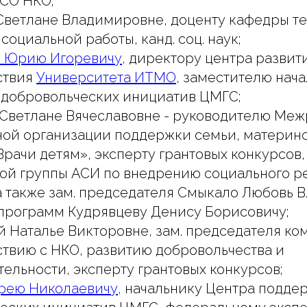
СО НКО;
ветлане Владимировне, доценту кафедры т
социальной работы, канд. соц. наук;
 Юрию Игоревичу,
директору центра развит
ствия
Университета ИТМО,
заместителю нача
добровольческих инициатив ЦМГС;
Светлане Вячеславовне - руководителю Ме
ой организации поддержки семьи, материнст
Врачи детям», эксперту грантовых конкурсов,
ой группы АСИ по внедрению социального р
 а также зам. председателя Смыкало Любовь
программ Кудрявцеву Денису Борисовичу;
й Наталье Викторовне, зам. председателя ко
твию с НКО, развитию добровольчества и
тельности, эксперту грантовых конкурсов;
рею Николаевичу,
начальнику Центра подде