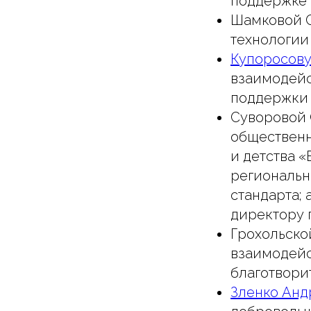
поддержке 
Шамковой С
технологии 
Купоросову
взаимодей
поддержки 
Суворовой 
общественн
и детства «
региональн
стандарта;
директору 
Грохольско
взаимодейс
благотвори
Зленко Анд