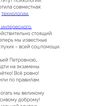
ститут психологии.
отила совместная:
о
технологии.
, интересного.
йствительно стоящий.
теперь мы известные
глухих – всей соц.помощи.
льей Петровною…
дти на экзамены.
чётко! Всё ровно!
или по правилам.
огать мы великому
асивому доброму!