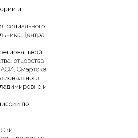
еории и
ия социального
льника Центра
жрегиональной
ва, отцовства
 АСИ, Смартека,
егионального
 Владимировне и
миссии по
ржки