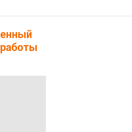
венный
 работы