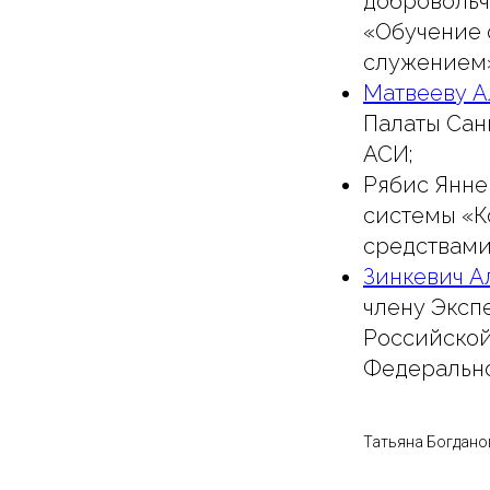
добровольч
«Обучение 
служением
Матвееву А
Палаты Сан
АСИ;
Рябис Янне
системы «К
средствами
Зинкевич А
члену Эксп
Российской
Федерально
Татьяна Богдано