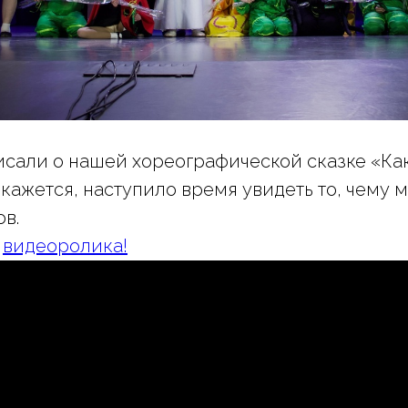
исали о нашей хореографической сказке «Ка
 кажется, наступило время увидеть то, чему 
ов.
а
видеоролика!