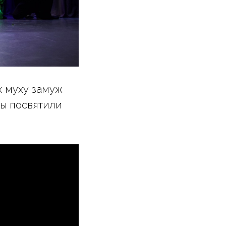
к муху замуж
мы посвятили