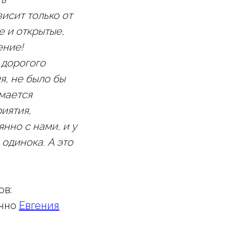
висит только от
е и открытые,
ение!
 дорогого
я, не было бы
имается
иятия,
нно с нами, и у
 одинока. А это
ов:
ично
Евгения