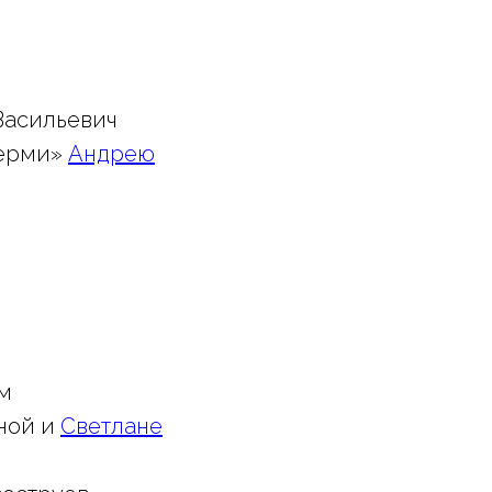
Васильевич
Перми»
Андрею
м
ной и
Светлане