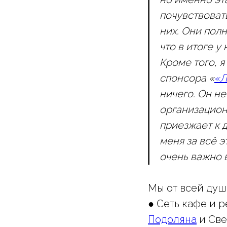
почувствовать
них. Они пол
что в итоге у
Кроме того, 
спонсора «
«Л
ничего. Он не
организацион
приезжает к д
меня за всё э
очень важно 
Мы от всей душ
● Сеть кафе и 
Подоляна
и Све