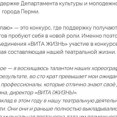
ддержке Департамента культуры и молодежн
 города Перми.
елаю» — это конкурс, где поддержку получаю
тов пробуют себя в новой роли. Именно поэт
ъединения «ВИТА ЖИЗНЬ» участие в конкурс
ная составляющая нашей театральной жизни.
ое — я восхищаюсь талантом наших хореографов
 результате, во сто крат превышает мои ожида
профессионалы, которые отлично знают своё 
ина, директор «ВИТА (ЖИЗНЬ)».
клад в этом году в нашу театральную деятель
ти. Они они и раньше полностью выкладывалис
а музыкальная постановка дала им возможнос