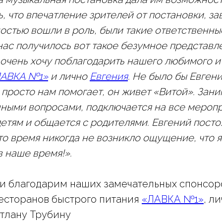
, что впечатление зрителей от постановки, за
ностью вошли в роль, были такие ответственны
 нас получилось вот такое безумное представл
я очень хочу поблагодарить нашего любимого и
АВКА №1»
и лично
Евгения
. Не было бы Евгени
 просто нам помогает, он живет «Витой». Зан
ными вопросами, подключается на все меропр
етям и общается с родителями. Евгений постоя
то время никогда не возникло ощущение, что я
в наше время!».
и благодарим наших замечательных спонсор
ресторанов быстрого питания
«ЛАВКА №1»
, л
тлану Трубину