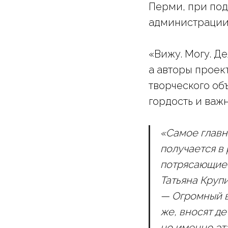
Перми, при по
администрации
«Вижу. Могу. Д
а авторы проек
творческого об
гордость и важ
«Самое главн
получается в
потрясающие 
Татьяна Круп
— Огромный в
же, вносят де
но именно эт