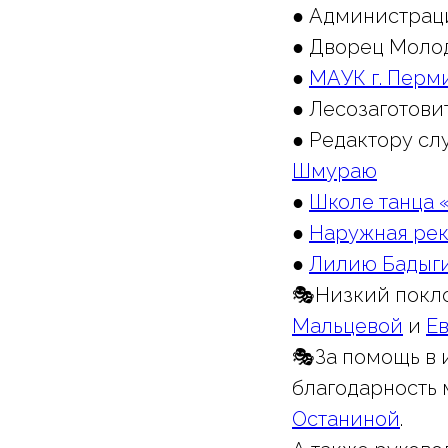
● Администрац
● Дворец Моло
●
МАУК г. Перм
● Лесозаготови
● Редактору с
Шмураю
●
Школе танца 
●
Наружная рек
●
Лилию Бадыг
🎭Низкий покл
Мальцевой
и
Е
🎭За помощь в
благодарность
Останиной
.