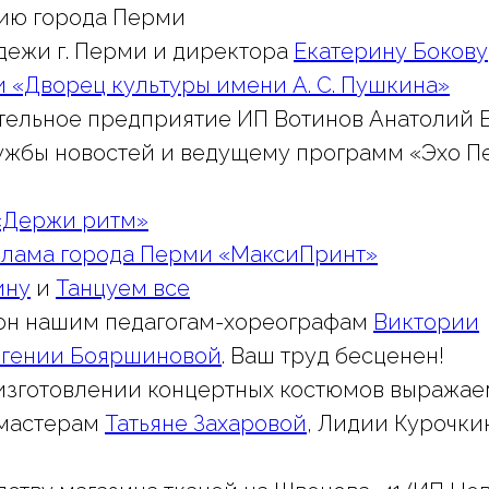
ию города Перми
дежи г. Перми и директора
Екатерину Бокову
и «Дворец культуры имени А. С. Пушкина»
тельное предприятие ИП Вотинов Анатолий 
лужбы новостей и ведущему программ «Эхо 
«Держи ритм»
лама города Перми «МаксиПринт»
ину
и
Танцуем все
он нашим педагогам-хореографам
Виктории
вгении Бояршиновой
. Ваш труд бесценен!
 изготовлении концертных костюмов выражае
 мастерам
Татьяне Захаровой
, Лидии Курочки