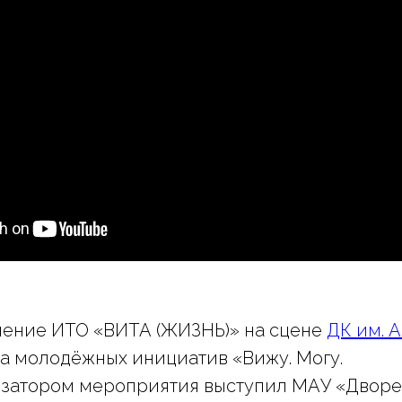
ление ИТО «ВИТА (ЖИЗНЬ)» на сцене
ДК им. А
а молодёжных инициатив «Вижу. Могу.
изатором мероприятия выступил МАУ «Дворе