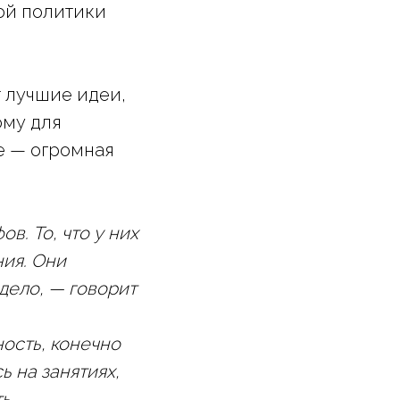
ой политики
т лучшие идеи,
ому для
е — огромная
. То, что у них
ния. Они
дело, — говорит
ность, конечно
ь на занятиях,
ть