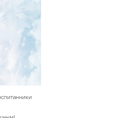
оспитанники
ушным!