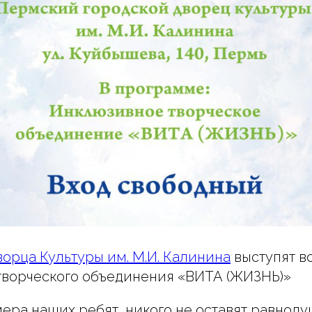
орца Культуры им. М.И. Калинина
выступят в
творческого объединения «ВИТА (ЖИЗНЬ)»
ера наших ребят, никого не оставят равнод