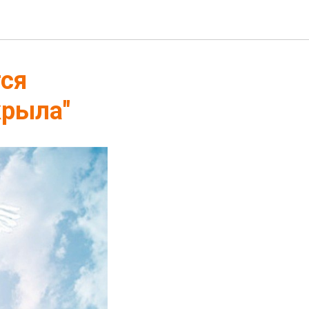
тся
крыла"