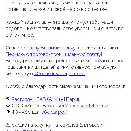
помогать «солнечным детям» раскрывать свой
потенциал и находить своё место в обществе.
Каждый ваш вклад — это шаг к тому, чтобы наши
подопечные чувствовали себя уверенно и счастливо
в этом мире.
Спасибо
Павлу Владимировичу
за рекомендацию в
Пермскую торгово-промышленную палату!
Благодаря этому нам предоставили материалы на пол
года занятий для детей в инклюзивную гончарную
мастерскую
«Солнечные ладошки».
Особую благодарность выражаем нашим спонсорам:
💚
Ресторан «ЛАВКА №1» | Пермь
💚 ООО «ИнвестВторЦветМет»
inwestvtsm.ru/
💚 ФЗ «Абсида»
абсида.рф/
За скидку на закупку материалов благодарим