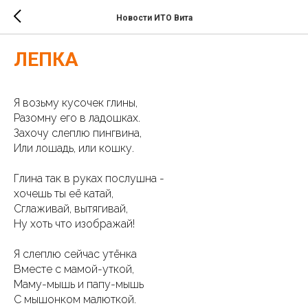
Новости ИТО Вита
ЛЕПКА
Я возьму кусочек глины,
Разомну его в ладошках.
Захочу слеплю пингвина,
Или лошадь, или кошку.
Глина так в руках послушна -
хочешь ты её катай,
Сглаживай, вытягивай,
Ну хоть что изображай!
Я слеплю сейчас утёнка
Вместе с мамой-уткой,
Маму-мышь и папу-мышь
С мышонком малюткой.