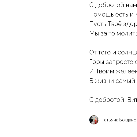
С добротой нам
Помощь есть и 
Пусть Твоё здо
Мы за то молитв
От того и солнце
Горы запросто 
И Твоим желае
В жизни самый 
С добротой, Вит
Татьяна Богдано