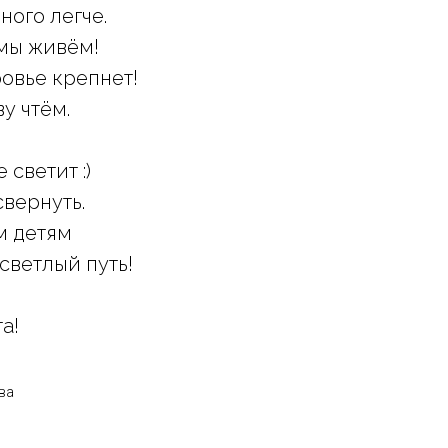
ного легче.
мы живём!
ровье крепнет!
у чтём.
 светит :)
свернуть.
м детям
светлый путь!
а!
ва