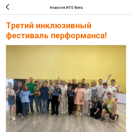
Новости ИТО Вита
Третий инклюзивный
фестиваль перформанса!