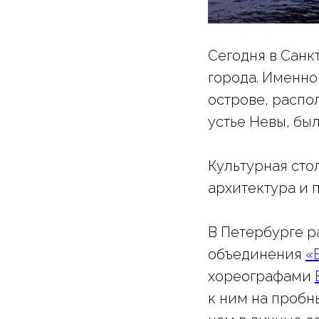
Сегодня в Санк
города. Именно 
острове, распо
устье Невы, бы
Культурная сто
архитектура и 
В Петербурге р
объединения
«
хореографами
к ним на пробн