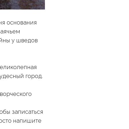
ня основания
Заячьем
йны у шведов
великолепная
чудесный город.
творческого
тобы записаться
росто напишите