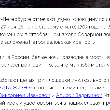
т-Петербурге отмечают 319-ю годовщину со д
27 мая (16-го по старому стилю) 1703 года на 
ложенном в отвоёванном в ходе Северной во
ла заложена Петропавловская крепость.
лица России, белые ночи, разводные мосты, 
прекрасные люди – то, за что мы любим этот 
аботают целых три площадки инклюзивного 
ВИТА ЖИЗНЬ»
с потрясающими педагогами-
Викторией Ивановой
и
Алисой Задориной
. Ч
ый урок и удостовериться в наших словах, п