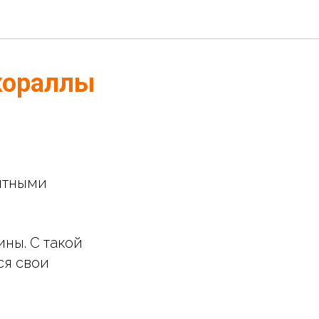
 кораллы
ятными
ны. С такой
ся свои