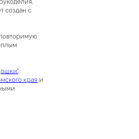
 рукоделия,
т создан с
еповторимую
теплым
дошки"
,
рмского края
и
нными