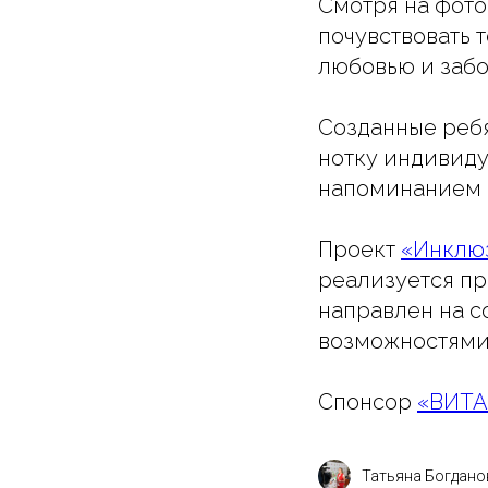
Смотря на фото
почувствовать 
любовью и заб
Созданные реб
нотку индивиду
напоминанием 
Проект
«Инклюз
реализуется п
направлен на 
возможностями
Спонсор
«ВИТА
Татьяна Богдано