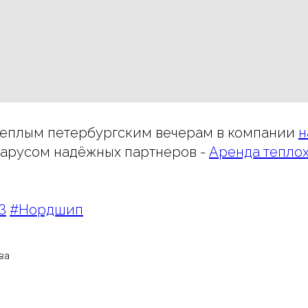
теплым петербургским вечерам в компании
н
арусом надёжных партнеров -
Аренда теплох
З
#Нордшип
ва