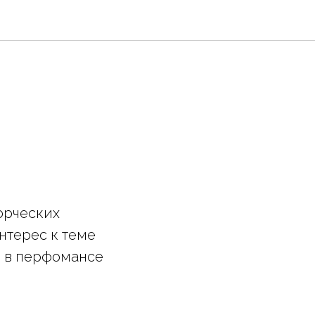
ворческих
интерес к теме
и в перфомансе