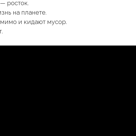
 — росток.
знь на планете.
мимо и кидают мусор.
.