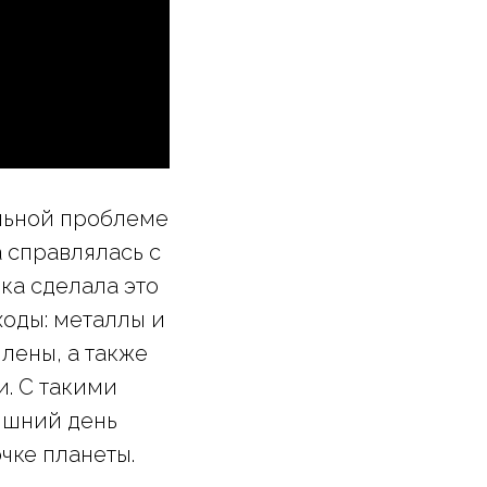
льной проблеме
 справлялась с
ка сделала это
оды: металлы и
лены, а также
и. С такими
няшний день
чке планеты.