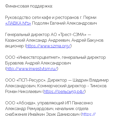
Финансовая поддержка:
Руководство сети кафе и ресторанов г. Перми
«ЛАВКА №1»
Подолян Евгений Александрович
Генеральный директор АО «Трест-СЗМА» —
Казанский Александр Андреевич, Андрей Бакунов
акционер (
https://www.szma.org/
)
ООО «Инвествторцветмет», генеральный директор
Буравлев Андрей Александрович
(
http://www.inwestvtsm.ru/
)
ООО «ПСП-Ресурс», Директор — Шадрин Владимир
Александрович, Коммерческий директор - Тимохов
Роман Николаевич (
https://рельсы59.рф/
)
ООО «Абсида», управляющий ИП Панасенко
Александр Ремуардович, начальник отдела
снабжения Имайкин Эрик Дамирович (
https://