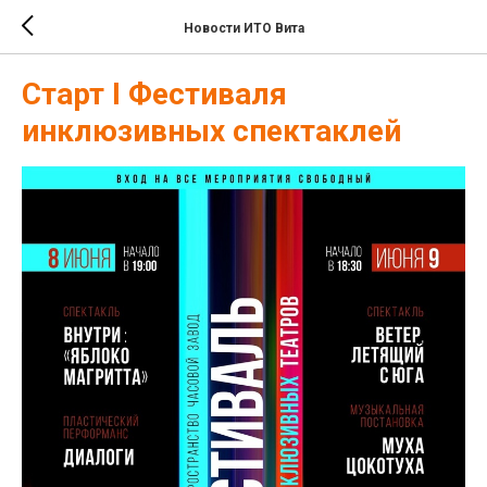
Новости ИТО Вита
Старт I Фестиваля
инклюзивных спектаклей