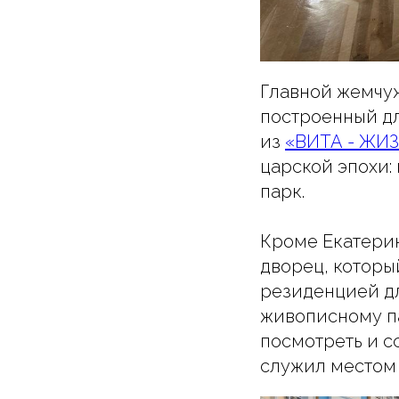
Главной жемчуж
построенный дл
из
«ВИТА - ЖИ
царской эпохи:
парк.
Кроме Екатерин
дворец, которы
резиденцией дл
живописному па
посмотреть и с
служил местом 