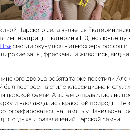
иной Царского села является Екатерининск
я императрицы Екатерины II. Здесь юные пу
ЗНЬ»
смогли окунуться в атмосферу роскоши 
 широкие залы, фресками и живопись, вид н
инского дворца ребята также посетили Але
й был построен в стиле классицизма и служ
я царской семьи. А затем отправились на пр
рку и наслаждались красотой природы. Не 
фотографироваться на память у Павильона Гр
для отдыха и развлечений царской семьи.