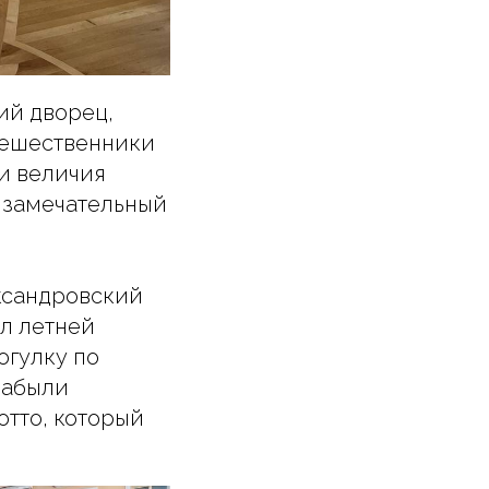
ий дворец,
тешественники
и величия
а замечательный
ксандровский
ил летней
огулку по
забыли
отто, который