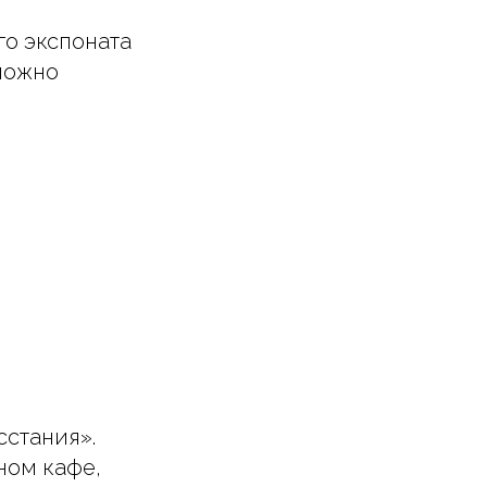
го экспоната
можно
стания».
ном кафе,