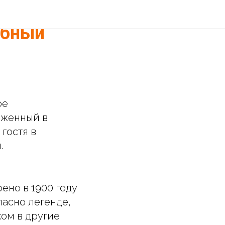
ица» —
ебный
ое
оженный в
гостя в
.
ено в 1900 году
асно легенде,
ом в другие