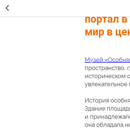
Сказочн
портал в
мир в це
Музей «Особня
пространство, 
историческом о
увлекательное 
История особн
Здание площадь
и принадлежало
она обладала н