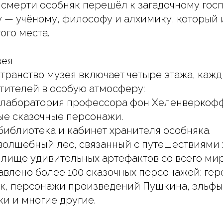
 смерти особняк перешёл к загадочному гос
— учёному, философу и алхимику, который и
ого места.
зея
транство музея включает четыре этажа, кажд
тителей в особую атмосферу:
 лаборатория профессора фон Хеленверкофф
ые сказочные персонажи.
библиотека и кабинет хранителя особняка.
волшебный лес, связанный с путешествиями 
лище удивительных артефактов со всего мир
авлено более 100 сказочных персонажей: гер
к, персонажи произведений Пушкина, эльфы,
ки и многие другие.