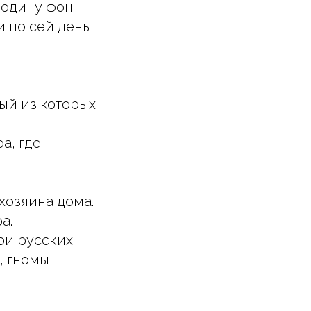
подину фон
 по сей день
ый из которых
а, где
хозяина дома.
а.
ои русских
 гномы,