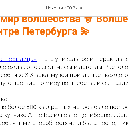
ый музей «Особняк-Небыл
Новости ИТО Вита
 мир волшебства 🧙 Волш
нтре Петербурга 💫
к-Небылица»
— это уникальное интерактивн
где оживают сказки, мифы и легенды. Распол
собняке XIX века, музей приглашает каждого 
путешествие по миру волшебства и фантазии
яка
ю более 800 квадратных метров было постро
 купчихе Анне Васильевне Целибеевой. Согл
еобычными способностями и была проводник