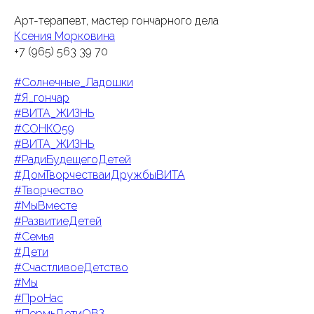
Арт-терапевт, мастер гончарного дела
Ксения Морковина
+7 (965) 563 39 70
#Солнечные_Ладошки
#Я_гончар
#ВИТА_ЖИЗНЬ
#СОНКО59
#ВИТА_ЖИЗНЬ
#РадиБудещегоДетей
#ДомТворчестваиДружбыВИТА
#Творчество
#МыВместе
#РазвитиеДетей
#Семья
#Дети
#СчастливоеДетство
#Мы
#ПроНас
#ПермьДетиОВЗ