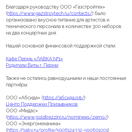
Благодаря руководству ООО «Газстройтех»
(
https://www.gazstroytech.ru/contacts/
) было
организовано вкусное питание для артистов и
технического персонала в количестве 300 наборов
на два концертных дня.
Нашей основной финансовой поддержкой стали:
Кафе Пермь «ЛАВКА №1»
Родители Виты г. Перми
Также не остались равнодушными и наши постоянные
партнёры:
ООО «Абсида» (
https://абсида.рф/
)
Центр Поддержки Призывников
ООО «Мидас»
(
https://www.goldtrezzini.ru/nominees/zerno/
)
ООО «Энергомеханика»
(
https://saby.ru/profile/5906124332-590601001
)