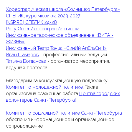
Хореографическая школа «Солнышко Петербурга»
СПБГИК, курс мюзикла 2023-2027
INSPIRE | СПБГИК 24-28
Polly Green/хореограф/артистка
Инклюзивное творческое объединение «ВИТА -
ЖИЗНЬ»
Инклюзивный Театр Танца «СинИй АпЕльСиН»
Иван Шамаров
- профессиональный ведущий
Татьяна Богданова
- организатор мероприятия,
ведущая, поэтесса
Благодарим за консультационную поддержку
Комитет по молодежной политике.
Также
организована слаженная работа
Центра городских
волонтеров Санкт-Петербурга!
Комитет по социальной политике Санкт-Петербурга
обеспечил информационное и организационное
сопровождение!