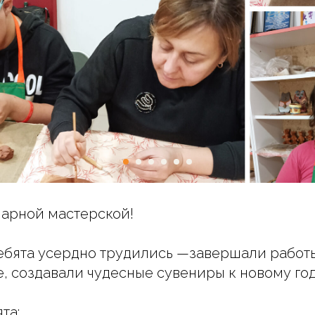
чарной мастерской!
ебята усердно трудились —завершали работ
е, создавали чудесные сувениры к новому год
та: