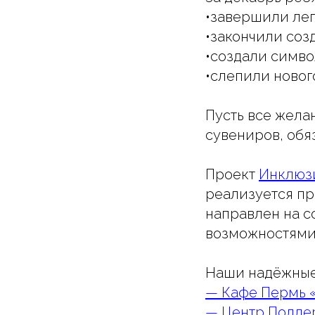
•завершили леп
•закончили соз
•создали симво
•слепили ново
Пусть все жела
сувениров, обяз
Проект
Инклюзи
реализуется п
направлен на 
возможностями
Наши надёжны
— Кафе Пермь 
— Центр Подде