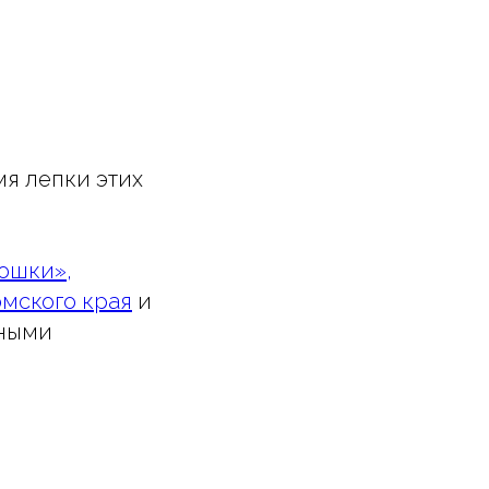
мя лепки этих
ошки»,
рмского края
и
нными