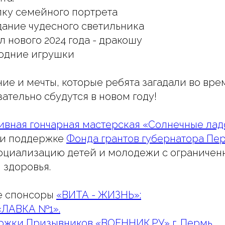
ку семейного портрета
дание чудесного светильника
л нового 2024 года - дракошу
годние игрушки
ние и мечты, которые ребята загадали во вре
ательно сбудутся в новом году!
вная гончарная мастерская «Солнечные лад
ри поддержке
Фонда грантов губернатора Пе
социализацию детей и молодежи с ограниче
 здоровья.
е спонсоры
«ВИТА - ЖИЗНЬ»:
«ЛАВКА №1».
ржки Призывников «ВОЕННИК.РУ» г. Пермь.