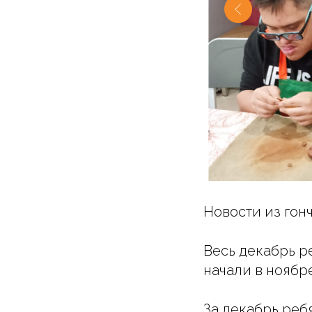
Новости из гон
Весь декабрь р
начали в ноябр
За декабрь ребя