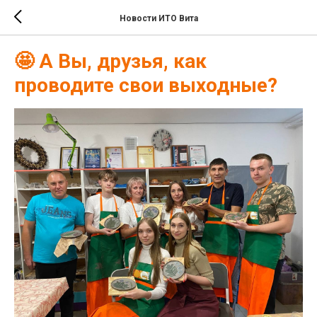
Новости ИТО Вита
🤩 А Вы, друзья, как
проводите свои выходные?