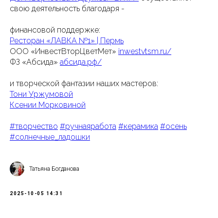
свою деятельность благодаря -
финансовой поддержке:
Ресторан «ЛАВКА №1» | Пермь
ООО «ИнвестВторЦветМет»
inwestvtsm.ru/
ФЗ «Абсида»
абсида.рф/
и творческой фантазии наших мастеров:
Тони Уржумовой
Ксении Морковиной
#творчество
#ручнаяработа
#керамика
#осень
#солнечные_ладошки
Татьяна Богданова
2025-10-05 14:31