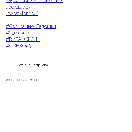
Кафе Пермь «ЛАВКА №1»
абсида.рф/
inwestvtsm.ru/
#Солнечные_Ладошки
#Я_гончар
#ВИТА_ЖИЗНЬ
#СОНКО59
Татьяна Богданова
2025-04-20 19:00