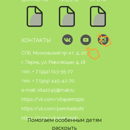
КОНТАКТЫ
СПб, Московский пр-кт, д. 20
г. Пермь, ул. Революции, д. 18
тел.:
+ 7 (991) 013-5
5-77
тел.:
+ 7 (919) 445-42-70
e-mail: vita2045@mail.ru
https://vk.com/vitapermspb
https://vk.com/permladoshi
https://t.me/vitapermspb
Помогаем особенным детям
раскрыть